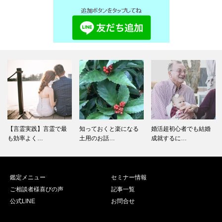
知っておくと楽になる
婚活超初心者でも結婚
異性に優しくされるの
土用のお話…
成就するに…
が怖い
鑑定メニュー
セミナー情報
ご相談者様喜びの声
記事一覧
公式LINE
お問合せ