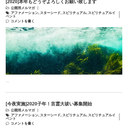
[2020]本年もどうぞよろしくお願い致します
公開用メルマガ
アファメーション
,
スターシード
,
スピリチュアル
,
スピリチュアルイ
ベント
コメントを書く
…
[今夜実施]2020子年！言霊大祓い募集開始
公開用メルマガ
アファメーション
,
スターシード
,
スピリチュアル
,
スピリチュアルイ
ベント
コメントを書く