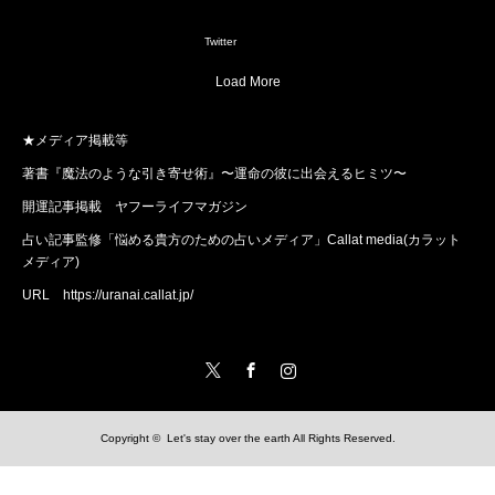
1
3
Twitter
Load More
★メディア掲載等
著書『魔法のような引き寄せ術』〜運命の彼に出会えるヒミツ〜
開運記事掲載 ヤフーライフマガジン
占い記事監修「悩める貴方のための占いメディア」Callat media(カラット
メディア)
URL
https://uranai.callat.jp/
Twitter
Facebook
Instagram
Copyright ©
Let's stay over the earth
All Rights Reserved.