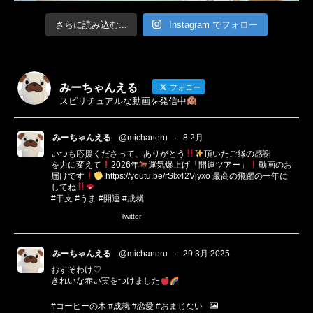
さらに読み込む...
Instagram でフォロー
みーちゃんえる
フォロー
スピリチュアルな動画を発信中
みーちゃんえる
@michaneru
·
8 2月
いつも応援くださって、ありがとう
頂いたご縁の感謝
を力に変えて
2026年
運気爆上げ「開運ツアー」
動画のお
届けです
https://youtu.be/rSlx42Vjyxo
最高の飛躍の一年に
してね
#干支
#うま
#開運
#成就
Twitter
みーちゃんえる
@michaneru
·
29 3月 2025
おすそわけ♡
きれいな赤い実をつけました
#コーヒーの木
#成就
#恋愛
#おまじない