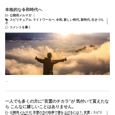
本格的な令和時代へ
公開用メルマガ
スピリチュアル
,
ライトワーカー
,
令和
,
新しい時代
,
新時代
,
生きづら
さ
コメントを書く
…
一人でも多くの方に“言霊のチカラ”が 気付いて貰えたな
ら こんなに嬉しいことはありません。
公開用メルマガ
,
言霊の力の効果で運を上げるには？
,
言霊：スピリ