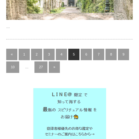
…
«
1
2
3
4
5
6
7
8
9
10
…
27
»