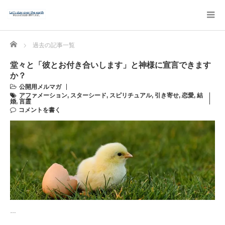
Home
過去の記事一覧
堂々と「彼とお付き合いします」と神様に宣言できます
か？
公開用メルマガ
アファメーション
,
スターシード
,
スピリチュアル
,
引き寄せ
,
恋愛
,
結
婚
,
言霊
コメントを書く
…