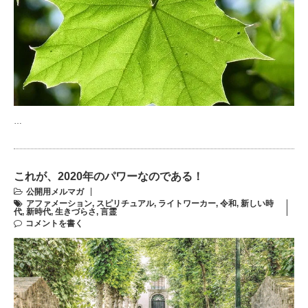
…
これが、2020年のパワーなのである！
公開用メルマガ
アファメーション
,
スピリチュアル
,
ライトワーカー
,
令和
,
新しい時
代
,
新時代
,
生きづらさ
,
言霊
コメントを書く