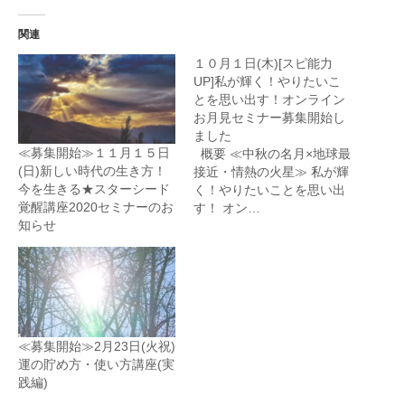
関連
１０月１日(木)[スピ能力
UP]私が輝く！やりたいこ
とを思い出す！オンライン
お月見セミナー募集開始し
ました
≪募集開始≫１１月１５日
概要 ≪中秋の名月×地球最
(日)新しい時代の生き方！
接近・情熱の火星≫ 私が輝
今を生きる★スターシード
く！やりたいことを思い出
覚醒講座2020セミナーのお
す！ オン…
知らせ
≪募集開始≫2月23日(火祝)
運の貯め方・使い方講座(実
践編)