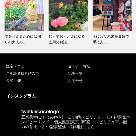
夢を叶えるためには周
知っておくと楽になる
Happyな未来を最短で
りの大人の…
土用のお話…
手に入…
鑑定メニュー
セミナー情報
ご相談者様喜びの声
記事一覧
公式LINE
お問合せ
インスタグラム
twinklecocologo
五嶌美幸(ごとうみゆき)
・占い師/スピリチュアリスト/前世ハ
ンドヒーリング
・個人鑑定(東京_新宿)
・スピリチュアル能
力の育成
・占い記事監修
▽詳細はこちら