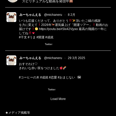
スピリチュアルな動画を発信中
みーちゃんえる
@michaneru
·
8 2月
いつも応援くださって、ありがとう
頂いたご縁の感謝
を力に変えて
2026年
運気爆上げ「開運ツアー」
動画のお
届けです
https://youtu.be/rSlx42Vjyxo
最高の飛躍の一年に
してね
#干支
#うま
#開運
#成就
Twitter
みーちゃんえる
@michaneru
·
29 3月 2025
おすそわけ♡
きれいな赤い実をつけました
#コーヒーの木
#成就
#恋愛
#おまじない
1
3
Twitter
Load More
★メディア掲載等