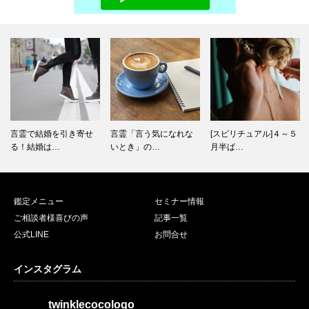
言霊「言う気になれな
[スピリチュアル]４～５
[引寄せ成就]できないな
いとき」の…
月半ば…
らとこ…
鑑定メニュー
セミナー情報
ご相談者様喜びの声
記事一覧
公式LINE
お問合せ
インスタグラム
twinklecocologo