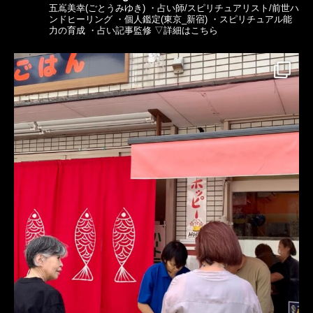
五嶌美幸(ごとうみゆき)
・占い師/スピリチュアリスト/前世ハ
ンドヒーリング
・個人鑑定(東京_新宿)
・スピリチュアル能
力の育成
・占い記事監修
▽詳細はこちら