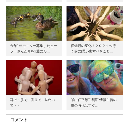
今年1年モニター募集したヒー
価値観の変化！２０２１へ行
ラーさんたちを2週にわ…
く前に[思い出すべきこと…
耳で・肌で・香りで・味わい
”自由””平等””博愛” 情報主義の
で・・
風の時代はすぐ…
コメント