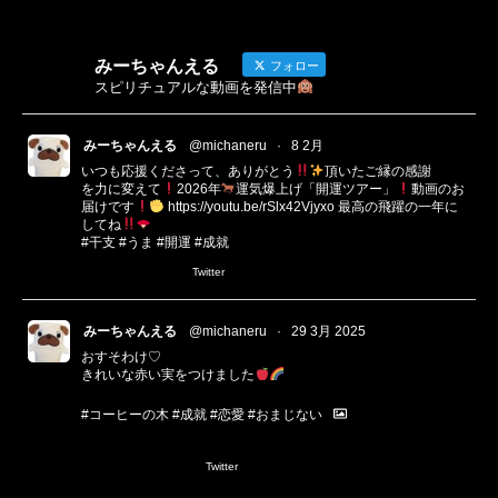
みーちゃんえる
フォロー
スピリチュアルな動画を発信中
みーちゃんえる
@michaneru
·
8 2月
いつも応援くださって、ありがとう
頂いたご縁の感謝
を力に変えて
2026年
運気爆上げ「開運ツアー」
動画のお
届けです
https://youtu.be/rSlx42Vjyxo
最高の飛躍の一年に
してね
#干支
#うま
#開運
#成就
Twitter
みーちゃんえる
@michaneru
·
29 3月 2025
おすそわけ♡
きれいな赤い実をつけました
#コーヒーの木
#成就
#恋愛
#おまじない
1
3
Twitter