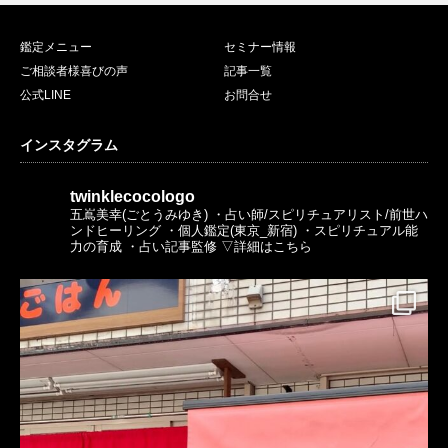
鑑定メニュー
セミナー情報
ご相談者様喜びの声
記事一覧
公式LINE
お問合せ
インスタグラム
twinklecocologo
五嶌美幸(ごとうみゆき)
・占い師/スピリチュアリスト/前世ハ
ンドヒーリング
・個人鑑定(東京_新宿)
・スピリチュアル能
力の育成
・占い記事監修
▽詳細はこちら