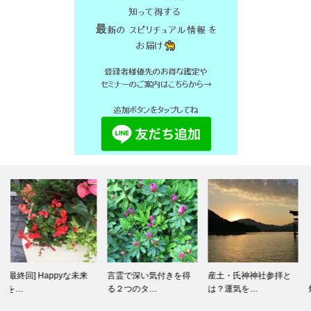
言霊で深い気付きを得
産土・氏神神社参拝と
「私の好きな食べ物は
る２つのタ…
は？運気を…
焼肉です！…