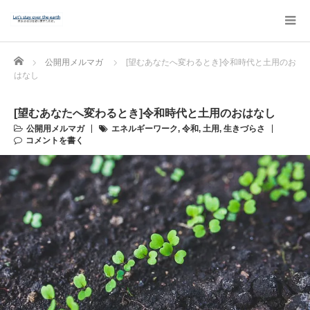
Home
公開用メルマガ
[望むあなたへ変わるとき]令和時代と土用のお
はなし
[望むあなたへ変わるとき]令和時代と土用のおはなし
公開用メルマガ
エネルギーワーク
,
令和
,
土用
,
生きづらさ
コメントを書く