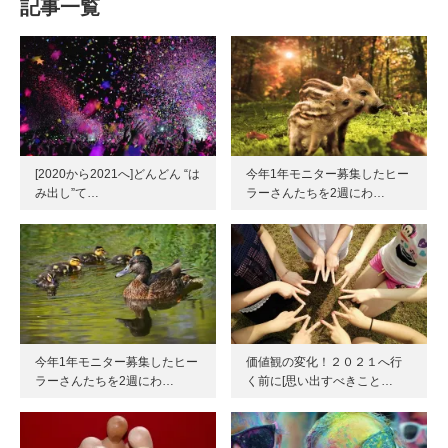
記事一覧
[2020から2021へ]どんどん “は
今年1年モニター募集したヒー
み出し”て…
ラーさんたちを2週にわ…
今年1年モニター募集したヒー
価値観の変化！２０２１へ行
ラーさんたちを2週にわ…
く前に[思い出すべきこと…