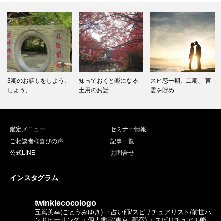
知っておくと楽になる
スピ恋一期、二期、 言
【言霊実践】急に声が
土用のお話…
霊を貯め…
出なくなっ…
鑑定メニュー
セミナー情報
ご相談者様喜びの声
記事一覧
公式LINE
お問合せ
インスタグラム
twinklecocologo
五嶌美幸(ごとうみゆき)
・占い師/スピリチュアリスト/前世ハ
ンドヒーリング
・個人鑑定(東京_新宿)
・スピリチュアル能