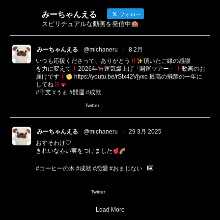
みーちゃんえる
フォロー
スピリチュアルな動画を発信中
みーちゃんえる
@michaneru
·
8 2月
いつも応援くださって、ありがとう
頂いたご縁の感謝
を力に変えて
2026年
運気爆上げ「開運ツアー」
動画のお
届けです
https://youtu.be/rSlx42Vjyxo
最高の飛躍の一年に
してね
#干支
#うま
#開運
#成就
Twitter
みーちゃんえる
@michaneru
·
29 3月 2025
おすそわけ♡
きれいな赤い実をつけました
#コーヒーの木
#成就
#恋愛
#おまじない
1
3
Twitter
Load More