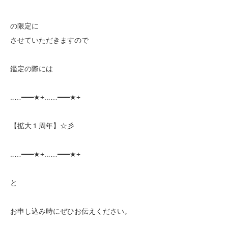
の限定に
させていただきますので
鑑定の際には
‥…━━━★+.‥…━━━★+
【拡大１周年】☆彡
‥…━━━★+.‥…━━━★+
と
お申し込み時にぜひお伝えください。