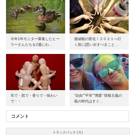
今年1年モニター募集したヒー
価値観の変化！２０２１へ行
ラーさんたちを2週にわ…
く前に[思い出すべきこと…
耳で・肌で・香りで・味わい
”自由””平等””博愛” 情報主義の
で・・
風の時代はすぐ…
コメント
トラックバック ( 0 )