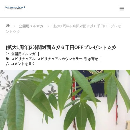
Home
公開用メルマガ
[拡大1周年]2時間対面☆彡６千円OFFプレゼ
ント☆彡
[拡大1周年]2時間対面☆彡６千円OFFプレゼント☆彡
公開用メルマガ
スピリチュアル
,
スピリチュアルカウンセラー
,
引き寄せ
コメントを書く