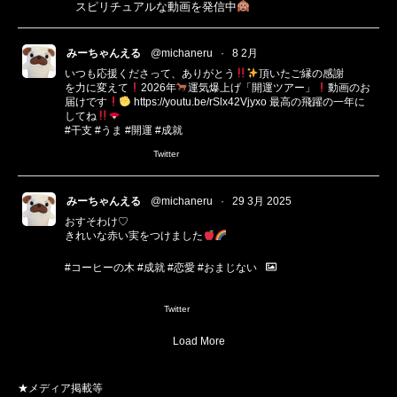
スピリチュアルな動画を発信中
みーちゃんえる
@michaneru
·
8 2月
いつも応援くださって、ありがとう
頂いたご縁の感謝
を力に変えて
2026年
運気爆上げ「開運ツアー」
動画のお
届けです
https://youtu.be/rSlx42Vjyxo
最高の飛躍の一年に
してね
#干支
#うま
#開運
#成就
Twitter
みーちゃんえる
@michaneru
·
29 3月 2025
おすそわけ♡
きれいな赤い実をつけました
#コーヒーの木
#成就
#恋愛
#おまじない
1
3
Twitter
Load More
★メディア掲載等