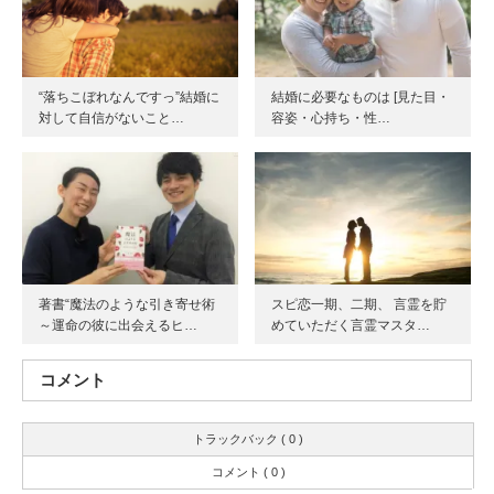
“落ちこぼれなんですっ”結婚に
結婚に必要なものは [見た目・
対して自信がないこと…
容姿・心持ち・性…
著書“魔法のような引き寄せ術
スピ恋一期、二期、 言霊を貯
～運命の彼に出会えるヒ…
めていただく言霊マスタ…
コメント
トラックバック ( 0 )
コメント ( 0 )