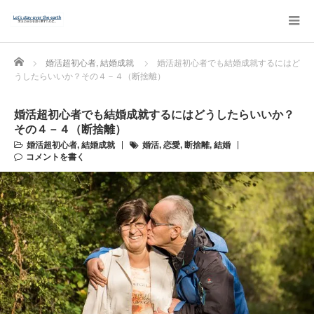
Home
婚活超初心者
,
結婚成就
婚活超初心者でも結婚成就するにはど
うしたらいいか？その４－４（断捨離）
婚活超初心者でも結婚成就するにはどうしたらいいか？
その４－４（断捨離）
婚活超初心者
,
結婚成就
婚活
,
恋愛
,
断捨離
,
結婚
コメントを書く