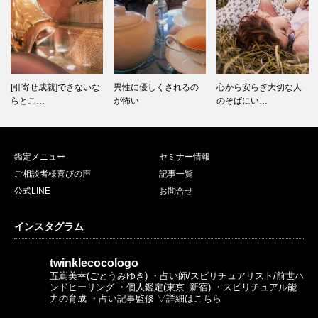
異性に優しくされるの
心から安らぎ大切な人
[心理テスト有]【あなた
が怖い
のそばにい…
の魅力…
鑑定メニュー
セミナー情報
ご相談者様喜びの声
記事一覧
公式LINE
お問合せ
インスタグラム
twinklecocologo
五嶌美幸(ごとうみゆき)
・占い師/スピリチュアリスト/前世ハ
ンドヒーリング
・個人鑑定(東京_新宿)
・スピリチュアル能
力の育成
・占い記事監修
▽詳細はこちら